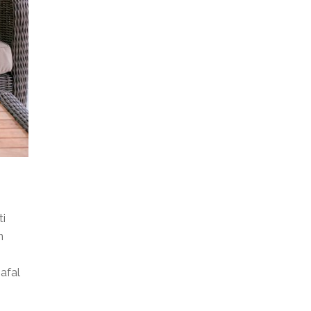
i
n
afal