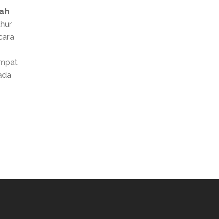
ah
uhur
cara
empat
ada