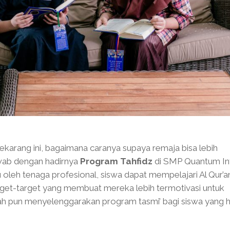
karang ini, bagaimana caranya supaya remaja bisa lebih
awab dengan hadirnya
Program Tahfidz
di SMP Quantum Int
leh tenaga profesional, siswa dapat mempelajari Al Qur’a
target-target yang membuat mereka lebih termotivasi untuk
ah pun menyelenggarakan program tasmi’ bagi siswa yang h