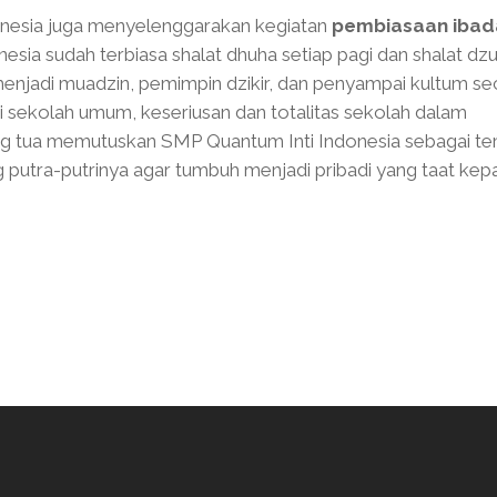
onesia juga menyelenggarakan kegiatan
pembiasaan ibad
nesia sudah terbiasa shalat dhuha setiap pagi dan shalat dz
menjadi muadzin, pemimpin dzikir, dan penyampai kultum se
 sekolah umum, keseriusan dan totalitas sekolah dalam
ng tua memutuskan SMP Quantum Inti Indonesia sebagai t
utra-putrinya agar tumbuh menjadi pribadi yang taat kep