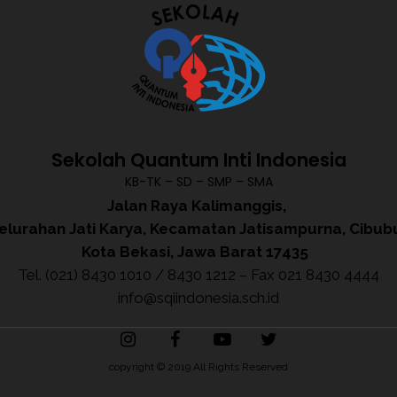
Sekolah Quantum Inti Indonesia
KB-TK – SD – SMP – SMA
Jalan Raya Kalimanggis,
elurahan Jati Karya, Kecamatan Jatisampurna, Cibub
Kota Bekasi, Jawa Barat 17435
Tel. (021) 8430 1010 / 8430 1212 – Fax 021 8430 4444
info@sqiindonesia.sch.id
copyright © 2019 All Rights Reserved