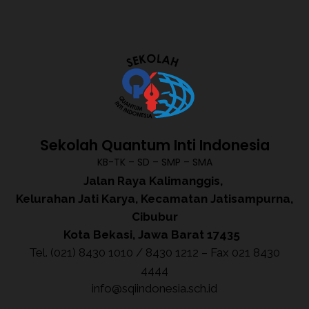
Sekolah Quantum Inti Indonesia
KB-TK – SD – SMP – SMA
Jalan Raya Kalimanggis,
Kelurahan Jati Karya, Kecamatan Jatisampurna,
Cibubur
Kota Bekasi, Jawa Barat 17435
Tel. (021) 8430 1010 / 8430 1212 – Fax 021 8430
4444
info@sqiindonesia.sch.id