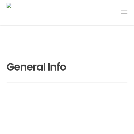
General Info
Transformasi Pendidikan di Sekolah
Quantum Inti Indonesia: Budaya
Organisasi Menjadi Kunci Sukses